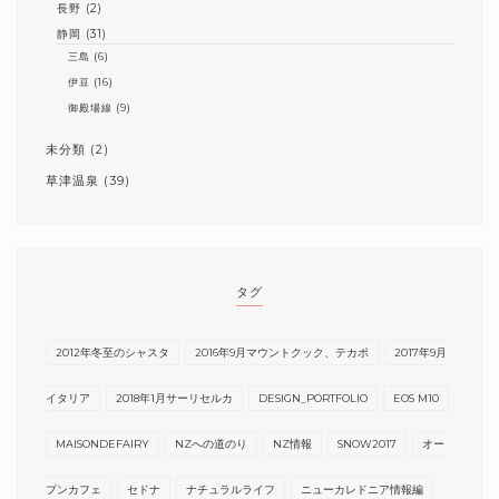
長野
(2)
静岡
(31)
三島
(6)
伊豆
(16)
御殿場線
(9)
未分類
(2)
草津温泉
(39)
タグ
2012年冬至のシャスタ
2016年9月マウントクック、テカポ
2017年9月
イタリア
2018年1月サーリセルカ
DESIGN_PORTFOLIO
EOS M10
MAISONDEFAIRY
NZへの道のり
NZ情報
SNOW2017
オー
プンカフェ
セドナ
ナチュラルライフ
ニューカレドニア情報編