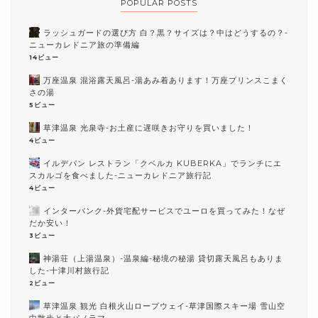
POPULAR POSTS
ラッシュガードの選び方 白？黒？サイズは？中はどうするの？-
ニューカレドニア旅の準備編
14ビュー
万座温泉 混浴露天風呂-湯あみ着あります！万座プリンスこまく
さの湯
5ビュー
草津温泉 光泉寺-お土産に遅咲きお守りを買いました！
4ビュー
イルデパン レストラン「クベルカ KUBERKA」でランチにエ
スカルゴを食べました-ニューカレドニア旅行記
4ビュー
インターバンク-外貨宅配サービスでユーロを買ってみた！なぜ
だか安い！
3ビュー
神湯荘（上湯温泉）-温泉編-秘境の秘湯 貸切露天風呂もありま
した-十津川村旅行記
2ビュー
草津温泉 観光 白根火山ロープウェイ-草津国際スキー場 雪山空