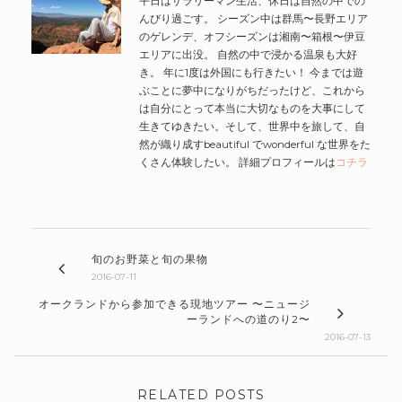
平日はサラリーマン生活、休日は自然の中での
んびり過ごす。 シーズン中は群馬〜長野エリア
のゲレンデ、オフシーズンは湘南〜箱根〜伊豆
エリアに出没。 自然の中で浸かる温泉も大好
き。 年に1度は外国にも行きたい！ 今までは遊
ぶことに夢中になりがちだったけど、これから
は自分にとって本当に大切なものを大事にして
生きてゆきたい。そして、世界中を旅して、自
然が織り成すbeautiful でwonderful な世界をた
くさん体験したい。 詳細プロフィールは
コチラ
旬のお野菜と旬の果物
2016-07-11
オークランドから参加できる現地ツアー 〜ニュージ
ーランドへの道のり2〜
2016-07-13
RELATED POSTS