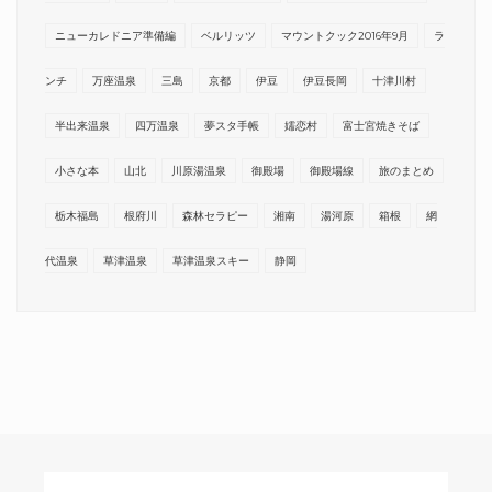
ニューカレドニア準備編
ベルリッツ
マウントクック2016年9月
ラ
ンチ
万座温泉
三島
京都
伊豆
伊豆長岡
十津川村
半出来温泉
四万温泉
夢スタ手帳
嬬恋村
富士宮焼きそば
小さな本
山北
川原湯温泉
御殿場
御殿場線
旅のまとめ
栃木福島
根府川
森林セラピー
湘南
湯河原
箱根
網
代温泉
草津温泉
草津温泉スキー
静岡