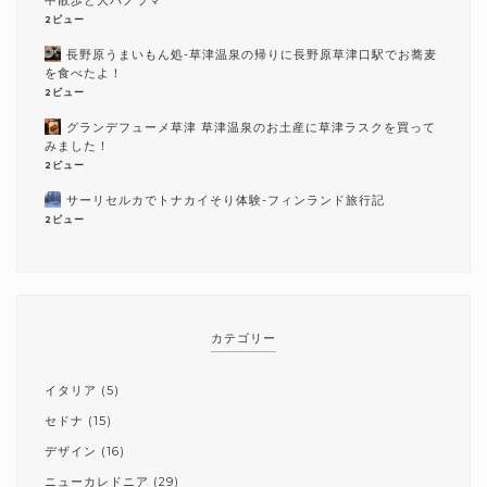
中散歩と大パノラマ
2ビュー
長野原うまいもん処-草津温泉の帰りに長野原草津口駅でお蕎麦
を食べたよ！
2ビュー
グランデフューメ草津 草津温泉のお土産に草津ラスクを買って
みました！
2ビュー
サーリセルカでトナカイそり体験-フィンランド旅行記
2ビュー
カテゴリー
イタリア
(5)
セドナ
(15)
デザイン
(16)
ニューカレドニア
(29)