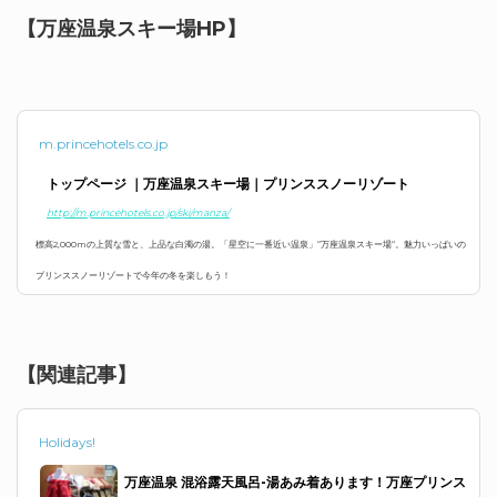
【万座温泉スキー場HP】
m.princehotels.co.jp
トップページ ｜万座温泉スキー場｜プリンススノーリゾート
http://m.princehotels.co.jp/ski/manza/
標高2,000mの上質な雪と、上品な白濁の湯。「星空に一番近い温泉」“万座温泉スキー場“。魅力いっぱいの
プリンススノーリゾートで今年の冬を楽しもう！
【関連記事】
Holidays!
万座温泉 混浴露天風呂-湯あみ着あります！万座プリンス