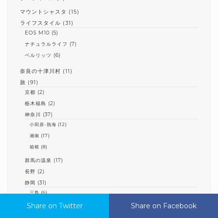
マウントシャスタ
(15)
ライフスタイル
(31)
EOS M10
(5)
ナチュラルライフ
(7)
ベルリッツ
(6)
奈良の十津川村
(11)
旅
(91)
京都
(2)
栃木福島
(2)
神奈川
(37)
小田原-熱海
(12)
湘南
(17)
箱根
(8)
群馬の温泉
(17)
長野
(2)
静岡
(31)
三島
(6)
伊豆
(16)
Share on Twitter
Share on Twitter
Share on Facebook
Share on Facebook
御殿場線
(9)