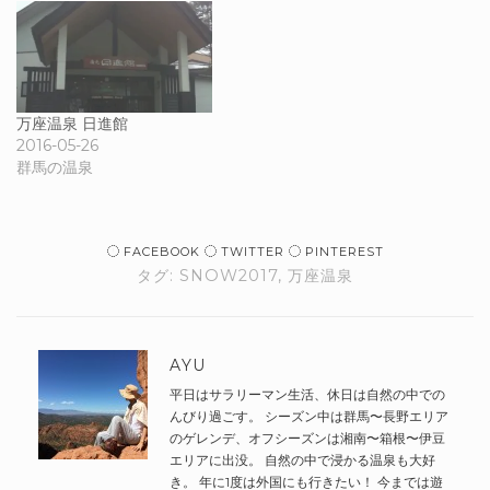
万座温泉 日進館
2016-05-26
群馬の温泉
FACEBOOK
TWITTER
PINTEREST
タグ:
SNOW2017
,
万座温泉
AYU
平日はサラリーマン生活、休日は自然の中での
んびり過ごす。 シーズン中は群馬〜長野エリア
のゲレンデ、オフシーズンは湘南〜箱根〜伊豆
エリアに出没。 自然の中で浸かる温泉も大好
き。 年に1度は外国にも行きたい！ 今までは遊