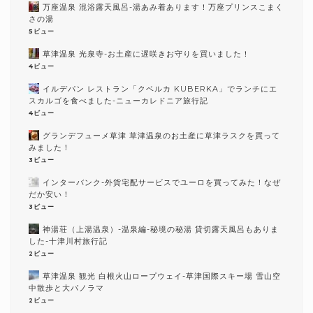
万座温泉 混浴露天風呂-湯あみ着あります！万座プリンスこまく
さの湯
5ビュー
草津温泉 光泉寺-お土産に遅咲きお守りを買いました！
4ビュー
イルデパン レストラン「クベルカ KUBERKA」でランチにエ
スカルゴを食べました-ニューカレドニア旅行記
4ビュー
グランデフューメ草津 草津温泉のお土産に草津ラスクを買って
みました！
3ビュー
インターバンク-外貨宅配サービスでユーロを買ってみた！なぜ
だか安い！
3ビュー
神湯荘（上湯温泉）-温泉編-秘境の秘湯 貸切露天風呂もありま
した-十津川村旅行記
2ビュー
草津温泉 観光 白根火山ロープウェイ-草津国際スキー場 雪山空
中散歩と大パノラマ
2ビュー