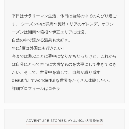
平日はサラリーマン生活、休日は自然の中でのんびり過ご
す。 シーズン中は群馬〜長野エリアのゲレンデ、オフシ
ーズンは湘南〜箱根〜伊豆エリアに出没。
自然の中で浸かる温泉も大好き。
年に1度は外国にも行きたい！
今までは遊ぶことに夢中になりがちだったけど、これから
は自分にとって本当に大切なものを大事にして生きてゆき
たい。そして、世界中を旅して、自然が織り成す
beautiful でwonderful な世界をたくさん体験したい。
詳細プロフィールは
コチラ
ADVENTURE STORIES: AYUの10の大冒険物語