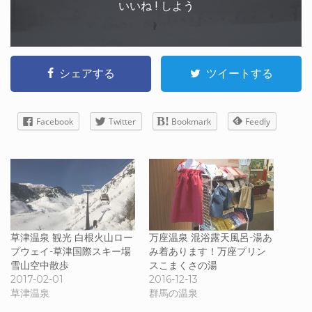
いいね ! しよう
シェアする
ツイートする
Facebook
Twitter
Bookmark
Feedly
草津温泉 観光 白根火山ロー
万座温泉 混浴露天風呂-湯あ
プウェイ-草津国際スキー場
み着あります！万座プリン
雪山空中散歩
スこまくさの湯
2017-02-01
2016-12-13
草津温泉
群馬の温泉