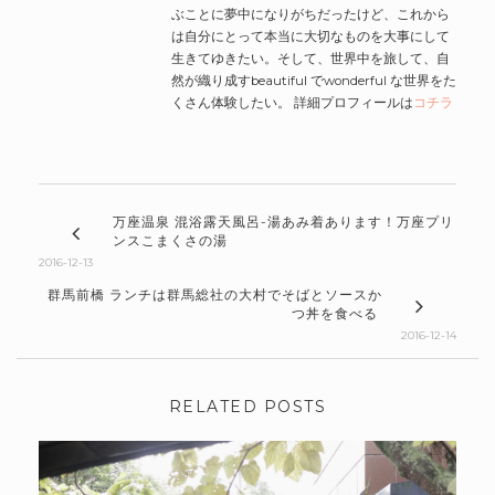
ぶことに夢中になりがちだったけど、これから
は自分にとって本当に大切なものを大事にして
生きてゆきたい。そして、世界中を旅して、自
然が織り成すbeautiful でwonderful な世界をた
くさん体験したい。 詳細プロフィールは
コチラ
万座温泉 混浴露天風呂-湯あみ着あります！万座プリ
ンスこまくさの湯
2016-12-13
群馬前橋 ランチは群馬総社の大村でそばとソースか
つ丼を食べる
2016-12-14
RELATED POSTS