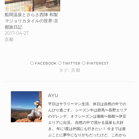
船岡温泉とさらさ西陣 和製
マジョリカタイルの世界-京
都旅日記
2017-04-27
京都
FACEBOOK
TWITTER
PINTEREST
タグ:
京都
AYU
平日はサラリーマン生活、休日は自然の中での
んびり過ごす。 シーズン中は群馬〜長野エリア
のゲレンデ、オフシーズンは湘南〜箱根〜伊豆
エリアに出没。 自然の中で浸かる温泉も大好
き。 年に1度は外国にも行きたい！ 今までは遊
ぶことに夢中になりがちだったけど、これから