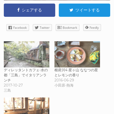
シェアする
ツイートする
Facebook
Twitter
Bookmark
Feedly
ディレッタントカフェ-水の
根府川4 星ヶ山 ななつの星
都「三島」でイタリアンラ
とレモンの香り
ンチ
2016-06-29
2017-10-27
小田原-熱海
三島