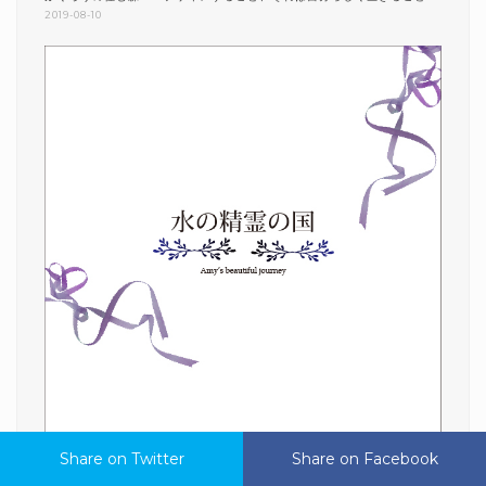
2019-08-10
Share on Twitter
Share on Twitter
Share on Facebook
Share on Facebook
水の精霊の国 AMY’S BEAUTIFUL JOURNEY ～デザインすること、