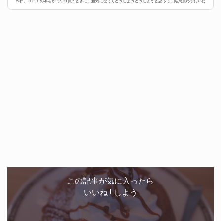
昨日、TOEICの本をがっつり買うときに、超気になってどうしようどうしようと思って、結局買わずにいた
本が、「なぜ、コメダ珈琲店はいつも行列なのか? ―「お客が長居す...
この記事が気に入ったら
いいね ! しよう