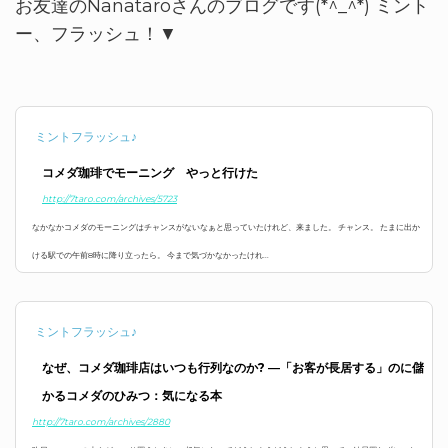
お友達のNanataroさんのブログです(*^_^*) ミント
ー、フラッシュ！▼
ミントフラッシュ♪
コメダ珈琲でモーニング やっと行けた
http://7taro.com/archives/5723
なかなかコメダのモーニングはチャンスがないなぁと思っていたけれど、来ました。 チャンス。 たまに出か
ける駅での午前8時に降り立ったら。 今まで気づかなかったけれ...
ミントフラッシュ♪
なぜ、コメダ珈琲店はいつも行列なのか? ―「お客が長居する」のに儲
かるコメダのひみつ：気になる本
http://7taro.com/archives/2880