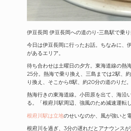
伊豆長岡 伊豆長岡への道のり-三島駅で乗
今日は伊豆長岡に行ったお話。ちなみに、
があるエリア。
待ち合わせは土曜日の夕方。東海道線の熱
25分。熱海で乗り換え、三島までは2駅、
り換え、そこから8駅、約20分の道のりだ
熱海行きの東海道線。小田原を出て、海沿
る。「根府川駅周辺、強風のため減速運転
根府川駅は立地
のせいなのか、風が強いと
根府川を過ぎ、3分の遅れだとアナウンスが