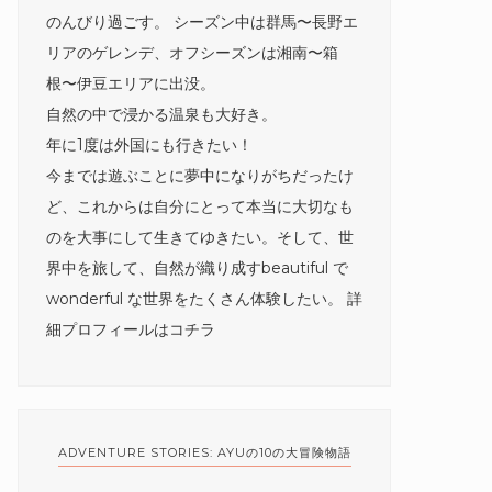
のんびり過ごす。 シーズン中は群馬〜長野エ
リアのゲレンデ、オフシーズンは湘南〜箱
根〜伊豆エリアに出没。
自然の中で浸かる温泉も大好き。
年に1度は外国にも行きたい！
今までは遊ぶことに夢中になりがちだったけ
ど、これからは自分にとって本当に大切なも
のを大事にして生きてゆきたい。そして、世
界中を旅して、自然が織り成すbeautiful で
wonderful な世界をたくさん体験したい。 詳
細プロフィールは
コチラ
ADVENTURE STORIES: AYUの10の大冒険物語