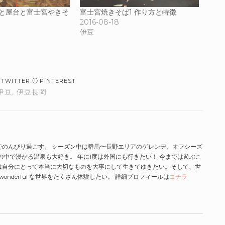
りと屋台と富士宮やきそ
富士宮焼きそば1 作り方と特徴
2016-08-18
伊豆
TWITTER
PINTEREST
伊豆
,
伊豆長岡
でのんびり過ごす。 シーズン中は群馬〜長野エリアのゲレンデ、オフシーズ
の中で浸かる温泉も大好き。 年に1度は外国にも行きたい！ 今までは遊ぶこ
は自分にとって本当に大切なものを大事にして生きてゆきたい。そして、世
でwonderful な世界をたくさん体験したい。 詳細プロフィールは
コチラ