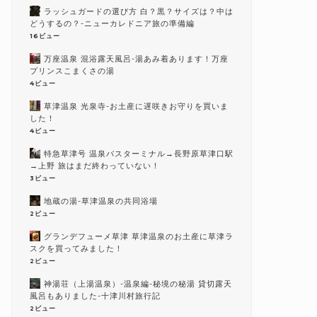
ラッシュガードの選び方 白？黒？サイズは？中は
どうするの？-ニューカレドニア旅の準備編
16ビュー
万座温泉 混浴露天風呂-湯あみ着あります！万座
プリンスこまくさの湯
4ビュー
草津温泉 光泉寺-お土産に遅咲きお守りを買いま
した！
4ビュー
特急草津号 温泉バスターミナル→長野原草津口駅
→上野 旅はまだ終わっていない！
3ビュー
地蔵の湯-草津温泉の共同浴場
2ビュー
グランデフューメ草津 草津温泉のお土産に草津ラ
スクを買ってみました！
2ビュー
神湯荘（上湯温泉）-温泉編-秘境の秘湯 貸切露天
風呂もありました-十津川村旅行記
2ビュー