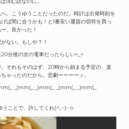
れば済む話なのに。
札へ。こうゆうことだったのだ。時計は出発時刻を
げば間に合うかも！と1番安い運賃の切符を買っ
あー、良かった！
配がない。もしや？！
20分後の次の電車だったらしい>_<
。それもそのはず、20時から始まる予定の、楽
っちゃったのだから。悲劇ーーーーッ。
mm(_ _)mm(_ _)mm(_ _)mm(_ _)mm(_
ことで、許してくれ(^_−)−☆