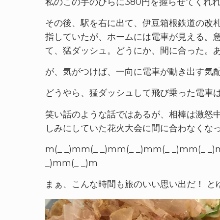
私のこの手のひらに380円を握らせてくれ
その後、駅を右に出て、伊豆箱根鉄道の改
指していたが、ホームには電車が見える。急
て、猛ダッシュ。どうにか、間に合った。
が、気がつけば、一向に電車が動き出す気
どうやら、猛ダッシュして飛び乗った電車は
笑い話のような話ではあるが、相棒は激怒中
しみにしていた花火大会に間に合わなくな
m(_ _)mm(_ _)mm(_ _)mm(_ _)mm(_ _)
_)mm(_ _)m
まぁ、こんな時間も旅のいい思い出だ！ とゆう