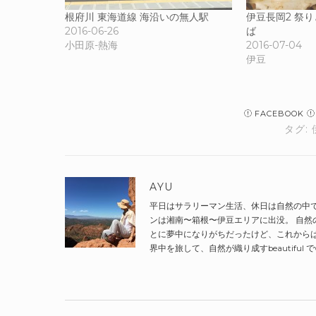
根府川 東海道線 海沿いの無人駅
伊豆長岡2 祭
2016-06-26
ば
小田原-熱海
2016-07-04
伊豆
FACEBOOK
タグ:
AYU
平日はサラリーマン生活、休日は自然の中
ンは湘南〜箱根〜伊豆エリアに出没。 自然
とに夢中になりがちだったけど、これから
界中を旅して、自然が織り成すbeautiful 