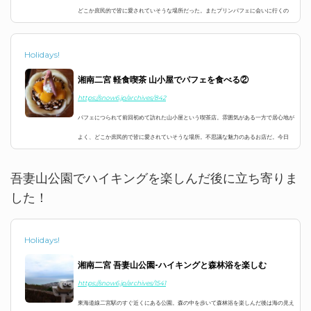
どこか庶民的で皆に愛されていそうな場所だった。またプリンパフェに会いに行くの
が...
Holidays!
湘南二宮 軽食喫茶 山小屋でパフェを食べる②
https://snow6.jp/archives/842
パフェにつられて前回初めて訪れた山小屋という喫茶店。雰囲気がある一方で居心地が
よく、どこか庶民的で皆に愛されていそうな場所。不思議な魅力のあるお店だ。今日
は...
吾妻山公園でハイキングを楽しんだ後に立ち寄りま
した！
Holidays!
湘南二宮 吾妻山公園-ハイキングと森林浴を楽しむ
https://snow6.jp/archives/1541
東海道線二宮駅のすぐ近くにある公園。森の中を歩いて森林浴を楽しんだ後は海の見え