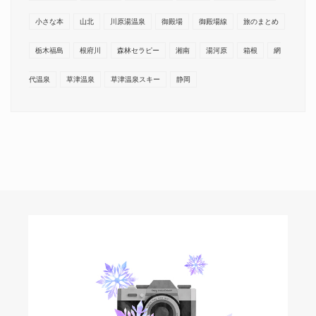
小さな本
山北
川原湯温泉
御殿場
御殿場線
旅のまとめ
栃木福島
根府川
森林セラピー
湘南
湯河原
箱根
網
代温泉
草津温泉
草津温泉スキー
静岡