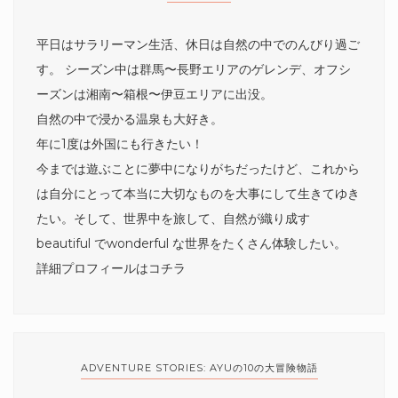
平日はサラリーマン生活、休日は自然の中でのんびり過ご
す。 シーズン中は群馬〜長野エリアのゲレンデ、オフシ
ーズンは湘南〜箱根〜伊豆エリアに出没。
自然の中で浸かる温泉も大好き。
年に1度は外国にも行きたい！
今までは遊ぶことに夢中になりがちだったけど、これから
は自分にとって本当に大切なものを大事にして生きてゆき
たい。そして、世界中を旅して、自然が織り成す
beautiful でwonderful な世界をたくさん体験したい。
詳細プロフィールは
コチラ
ADVENTURE STORIES: AYUの10の大冒険物語