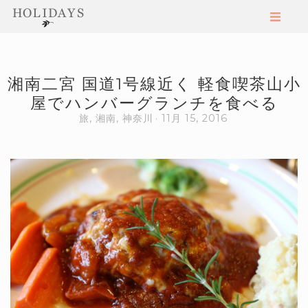
湘南二宮 国道1号線近く 軽食喫茶山小
屋でハンバーグランチを食べる
旅
,
湘南
,
神奈川
11月 15, 2016