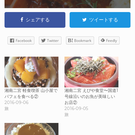
シェアする
ツイートする
Facebook
Twitter
Bookmark
Feedly
湘南二宮 軽食喫茶 山小屋で
湘南二宮 えびや食堂〜国道1
パフェを食べる②
号線沿いのお魚が美味しい
2016-09-06
お店②
旅
2016-09-05
旅