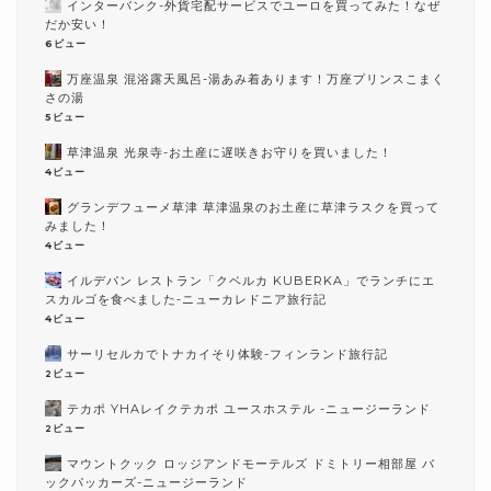
インターバンク-外貨宅配サービスでユーロを買ってみた！なぜ
だか安い！
6ビュー
万座温泉 混浴露天風呂-湯あみ着あります！万座プリンスこまく
さの湯
5ビュー
草津温泉 光泉寺-お土産に遅咲きお守りを買いました！
4ビュー
グランデフューメ草津 草津温泉のお土産に草津ラスクを買って
みました！
4ビュー
イルデパン レストラン「クベルカ KUBERKA」でランチにエ
スカルゴを食べました-ニューカレドニア旅行記
4ビュー
サーリセルカでトナカイそり体験-フィンランド旅行記
2ビュー
テカポ YHAレイクテカポ ユースホステル -ニュージーランド
2ビュー
マウントクック ロッジアンドモーテルズ ドミトリー相部屋 バ
ックパッカーズ-ニュージーランド