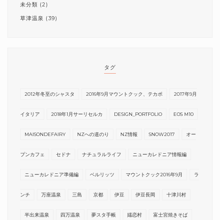
未分類
(2)
草津温泉
(39)
タグ
2012年冬至のシャスタ
2016年9月マウントクック、テカポ
2017年9月
イタリア
2018年1月サーリセルカ
DESIGN_PORTFOLIO
EOS M10
MAISONDEFAIRY
NZへの道のり
NZ情報
SNOW2017
オー
プンカフェ
セドナ
ナチュラルライフ
ニューカレドニア情報編
ニューカレドニア準備編
ベルリッツ
マウントクック2016年9月
ラ
ンチ
万座温泉
三島
京都
伊豆
伊豆長岡
十津川村
半出来温泉
四万温泉
夢スタ手帳
嬬恋村
富士宮焼きそば