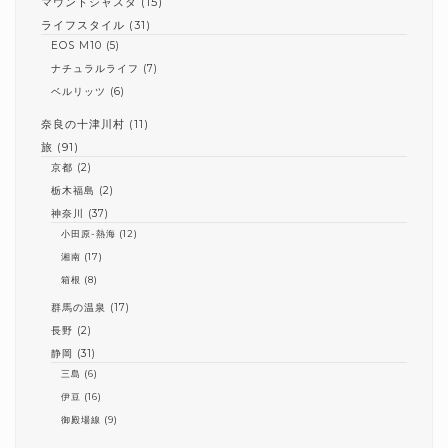
マウントシャスタ
(15)
ライフスタイル
(31)
EOS M10
(5)
ナチュラルライフ
(7)
ベルリッツ
(6)
奈良の十津川村
(11)
旅
(91)
京都
(2)
栃木福島
(2)
神奈川
(37)
小田原-熱海
(12)
湘南
(17)
箱根
(8)
群馬の温泉
(17)
長野
(2)
静岡
(31)
三島
(6)
伊豆
(16)
御殿場線
(9)