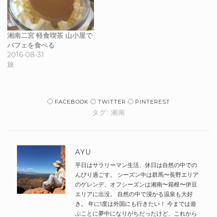
湘南二宮 軽食喫茶 山小屋で
パフェを食べる
2016-08-31
旅
FACEBOOK
TWITTER
PINTEREST
タグ:
湘南
AYU
平日はサラリーマン生活、休日は自然の中での
んびり過ごす。 シーズン中は群馬〜長野エリア
のゲレンデ、オフシーズンは湘南〜箱根〜伊豆
エリアに出没。 自然の中で浸かる温泉も大好
き。 年に1度は外国にも行きたい！ 今までは遊
ぶことに夢中になりがちだったけど、これから