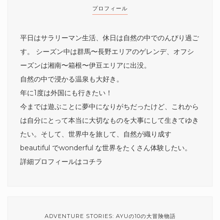
プロフィール
平日はサラリーマン生活、休日は自然の中でのんびり過ご
す。 シーズン中は群馬〜長野エリアのゲレンデ、オフシ
ーズンは湘南〜箱根〜伊豆エリアに出没。
自然の中で浸かる温泉も大好き。
年に1度は外国にも行きたい！
今までは遊ぶことに夢中になりがちだったけど、これから
は自分にとって本当に大切なものを大事にして生きてゆき
たい。そして、世界中を旅して、自然が織り成す
beautiful でwonderful な世界をたくさん体験したい。
詳細プロフィールは
コチラ
ADVENTURE STORIES: AYUの10の大冒険物語