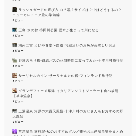
ラッシュガードの選び方 白？黒？サイズは？中はどうするの？-
ニューカレドニア旅の準備編
5ビュー
三島-水の都 柿田川公園 湧水が集まって川になる
3ビュー
湘南二宮 えびや食堂〜国道1号線沿いのお魚が美味しいお店
3ビュー
谷瀬の吊り橋-路線バスの休憩時間に渡ってみた-十津川村旅行記
3ビュー
サーリセルカイン-サーリセルカの宿-フィンランド旅行記
3ビュー
グランデフューメ草津-イタリアンソフトジェラート食べ放題!
【草津温泉】
2ビュー
上湯温泉 河原の大露天風呂-十津川村のおじさんもおおすめの野
天風呂
2ビュー
草津温泉 旅行記-私のおすすめグルメ観光お土産温泉等をまとめ