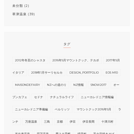
未分類
(2)
草津温泉
(39)
タグ
2012年冬至のシャスタ
2016年9月マウントクック、テカポ
2017年9月
イタリア
2018年1月サーリセルカ
DESIGN_PORTFOLIO
EOS M10
MAISONDEFAIRY
NZへの道のり
NZ情報
SNOW2017
オー
プンカフェ
セドナ
ナチュラルライフ
ニューカレドニア情報編
ニューカレドニア準備編
ベルリッツ
マウントクック2016年9月
ラ
ンチ
万座温泉
三島
京都
伊豆
伊豆長岡
十津川村
半出来温泉
四万温泉
夢スタ手帳
嬬恋村
富士宮焼きそば