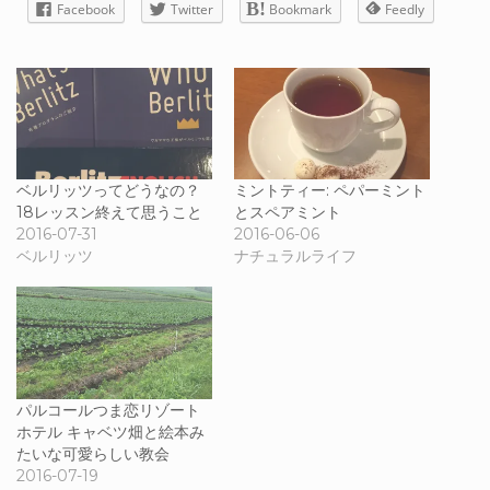
Facebook
Twitter
Bookmark
Feedly
ベルリッツってどうなの？
ミントティー: ペパーミント
18レッスン終えて思うこと
とスペアミント
2016-07-31
2016-06-06
ベルリッツ
ナチュラルライフ
パルコールつま恋リゾート
ホテル キャベツ畑と絵本み
たいな可愛らしい教会
2016-07-19