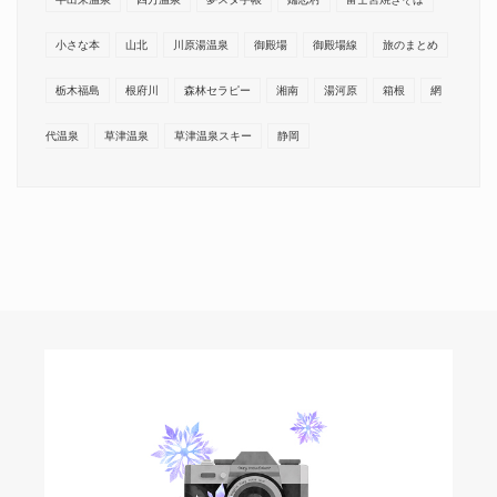
小さな本
山北
川原湯温泉
御殿場
御殿場線
旅のまとめ
栃木福島
根府川
森林セラピー
湘南
湯河原
箱根
網
代温泉
草津温泉
草津温泉スキー
静岡