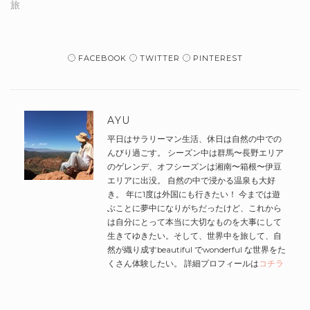
旅
FACEBOOK
TWITTER
PINTEREST
AYU
平日はサラリーマン生活、休日は自然の中での
んびり過ごす。 シーズン中は群馬〜長野エリア
のゲレンデ、オフシーズンは湘南〜箱根〜伊豆
エリアに出没。 自然の中で浸かる温泉も大好
き。 年に1度は外国にも行きたい！ 今までは遊
ぶことに夢中になりがちだったけど、これから
は自分にとって本当に大切なものを大事にして
生きてゆきたい。そして、世界中を旅して、自
然が織り成すbeautiful でwonderful な世界をた
くさん体験したい。 詳細プロフィールは
コチラ